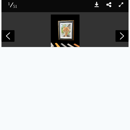
1
51
Handgefertigte Bilderrahmen-Urne
15x20cm Bildmaß, 1,0l: 169,00€